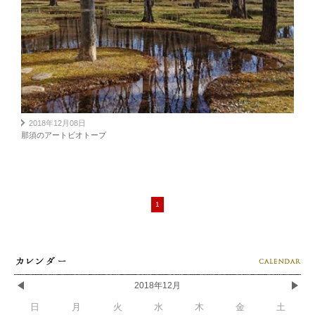
2018年12月08日
那須のアートビオトープ
1
2018年12月
日
月
火
水
木
金
土