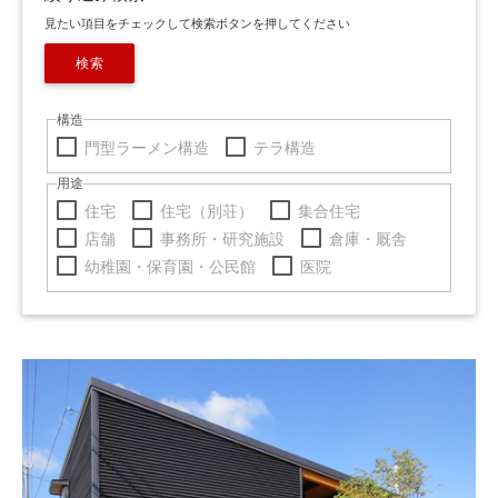
見たい項目をチェックして検索ボタンを押してください
検索
構造
門型ラーメン構造
テラ構造
用途
住宅
住宅（別荘）
集合住宅
店舗
事務所・研究施設
倉庫・厩舎
幼稚園・保育園・公民館
医院