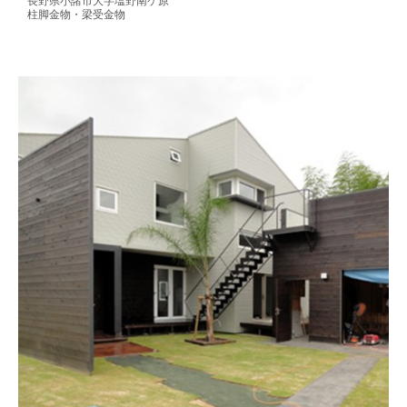
長野県小諸市大字塩野南ケ原
柱脚金物・梁受金物