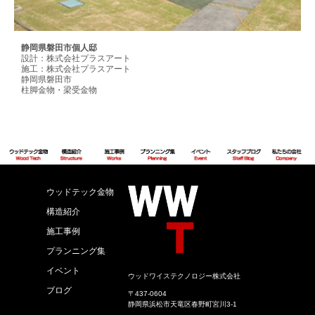
静岡県磐田市個人邸
設計：株式会社プラスアート
施工：株式会社プラスアート
静岡県磐田市
柱脚金物・梁受金物
ウッドテック金物
構造紹介
施工事例
プランニング集
イベント
ウッドワイステクノロジー株式会社
ブログ
〒437-0604
静岡県浜松市天竜区春野町宮川3-1